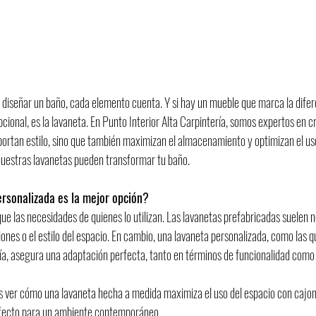
 diseñar un baño, cada elemento cuenta. Y si hay un mueble que marca la difer
cional, es la lavaneta. En Punto Interior Alta Carpintería, somos expertos en c
portan estilo, sino que también maximizan el almacenamiento y optimizan el uso
nuestras lavanetas pueden transformar tu baño.
rsonalizada es la mejor opción?
que las necesidades de quienes lo utilizan. Las lavanetas prefabricadas suelen n
nes o el estilo del espacio. En cambio, una lavaneta personalizada, como las 
ría, asegura una adaptación perfecta, tanto en términos de funcionalidad como
s ver cómo una lavaneta hecha a medida maximiza el uso del espacio con cajon
rfecto para un ambiente contemporáneo.