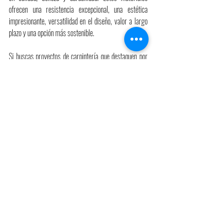
ofrecen una resistencia excepcional, una estética 
impresionante, versatilidad en el diseño, valor a largo 
plazo y una opción más sostenible. 
Si buscas proyectos de carpintería que destaquen por 
su excelencia, la elección de materiales de gama alta 
es esencial. La alta carpintería se trata de crear piezas 
únicas y duraderas que resistirán la prueba del tiempo 
y seguirán siendo hermosas durante generaciones.
Entradas recientes
Ver todo