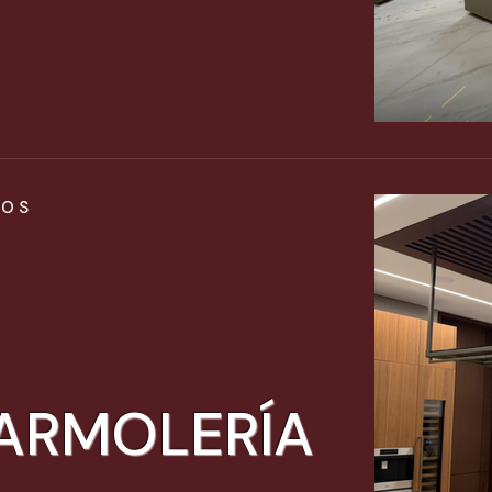
IOS
ARMOLERÍA