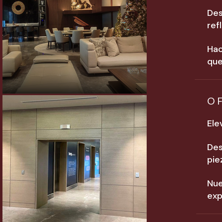
Des
ref
Hac
que
O
Ele
Des
pie
Nue
exp